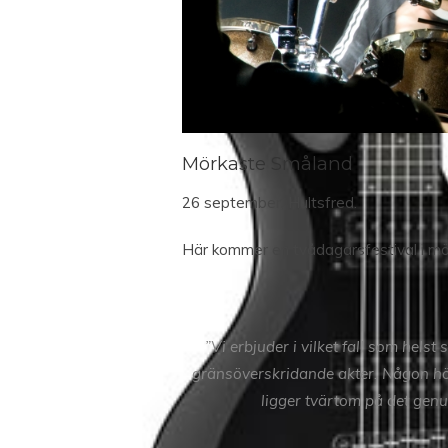
Mörkaste Småland
26 september, Hultsfred.
Här kommer en tvådagarsfestival i mör
”Vi erbjuder i vilket fall som hel
gränsöverskridande akter. Någon hög
ligger tvärtom på det genu