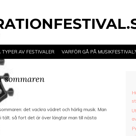
ATIONFESTIVAL.
 TYPER AV FESTIVALER
VARFÖR GÅ PÅ MUSIKFESTIVAL
ter sommaren
Hu
st
ommaren: det vackra vädret och härlig musik. Man
U
i tält. så fort det är över längtar man till nästa
av
P