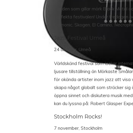
För den som gillar mörk Black Metal o
perfekta festivalen! Under fredagen 
Demonic, Skogen, El Camino, Necropho
Jazz Festival Umeå
24 oktober, Umeå
Världskänd festival som lockar internat
ljusare tillställning än Mörkaste Smål
för okända artister inom jazz att visa 
skapa något globalt som sträcker sig ö
öppna sinnet och diskutera musik med
kan du lyssna på: Robert Glasper Exp
Stockholm Rocks!
7 november, Stockholm