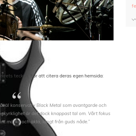
fe
krets tecken. För att citera deras egen hemsida:
st såväl konservativ Black Metal som avantgarde och
kyrklighet är det dock knappast tal om. Vårt fokus
int mörka och äkta, långt från guds nåde.”