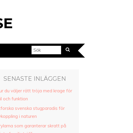
SE
?
SENASTE INLÄGGEN
r du väljer rätt tröja med krage för
il och funktion
tforska svenska stugparadis för
koppling i naturen
rylarna som garanterar skratt på