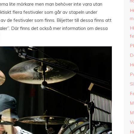
nä
terna lite mörkare men man behöver inte vara utan
H
aktiskt flera festivaler som går av stapeln under
m
v de festivaler som finns. Biljetter till dessa finns att
Hi
ler”. Där finns det också mer information om dessa
fe
Pl
D
Hå
Pa
Sl
F
M
Mu
V
H