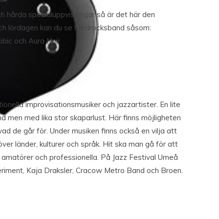
ch hårda specialuppvisningar så är det här den
och lördagen kan du se hårdrocksband såsom:
bic och Aura Noir.
ionella improvisationsmusiker och jazzartister. En lite
and men med lika stor skaparlust. Här finns möjligheten
vad de går för. Under musiken finns också en vilja att
ver länder, kulturer och språk. Hit ska man gå för att
 amatörer och professionella. På Jazz Festival Umeå
eriment, Kaja Draksler, Cracow Metro Band och Broen.