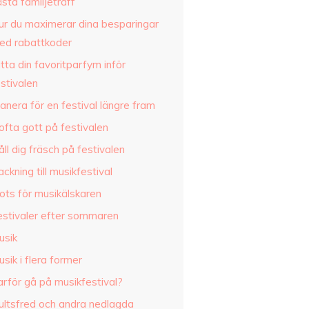
sta familjeträff
ur du maximerar dina besparingar
ed rabattkoder
tta din favoritparfym inför
stivalen
anera för en festival längre fram
ofta gott på festivalen
ll dig fräsch på festivalen
ckning till musikfestival
ots för musikälskaren
estivaler efter sommaren
usik
sik i flera former
arför gå på musikfestival?
ultsfred och andra nedlagda