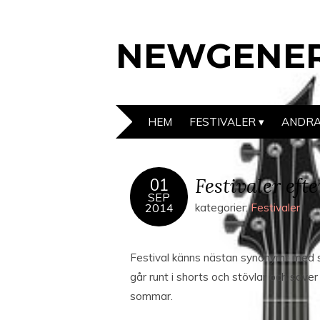
NEWGENER
HEM
FESTIVALER
ANDRA
Festivaler ef
01
SEP
2014
kategorier:
Festivaler
Festival känns nästan synonymt med s
går runt i shorts och stövlar och sover 
sommar.