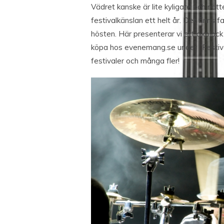
Vädret kanske är lite kyligare och nät
festivalkänslan ett helt år. Det finns f
hösten. Här presenterar vi ett axplock a
köpa hos evenemang.se under ”Festiva
festivaler och många fler!