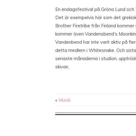
En endagsfestival på Gröna Lund och T
Det är exempelvis här som det grekis
Brother Firetribe från Finland kommer
kommer även Vandensbend’s Moonkings 
Vandenbend har inte varit aktiv på fle
detta medlem i Whitesnake. Och sista
senaste månaderna i studion, uppträd
skivan.
«
Musik